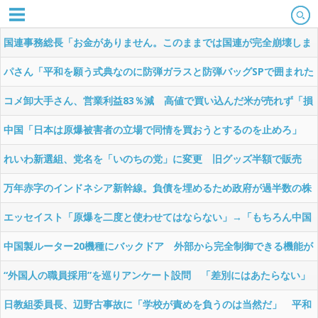
国連事務総長「お金がありません。このままでは国連が完全崩壊しま
す。助けて下さい」
パさん「平和を願う式典なのに防弾ガラスと防弾バッグSPで囲まれた
壇上でスピーチする人が総理大臣」
コメ卸大手さん、営業利益83％減 高値で買い込んだ米が売れず「損
切り祭り」開幕へ
中国「日本は原爆被害者の立場で同情を買おうとするのを止めろ」
れいわ新選組、党名を「いのちの党」に変更 旧グッズ半額で販売
どうなる秘書給与疑惑
万年赤字のインドネシア新幹線。負債を埋めるため政府が過半数の株
式を引き受ける
エッセイスト「原爆を二度と使わせてはならない」→「もちろん中国
の核も非難する？」→ブロックされる
中国製ルーター20機種にバックドア 外部から完全制御できる機能が
仕込まれていた
“外国人の職員採用”を巡りアンケート設問 「差別にはあたらない」
として公表する方針を決定 三重県
日教組委員長、辺野古事故に「学校が責めを負うのは当然だ」 平和