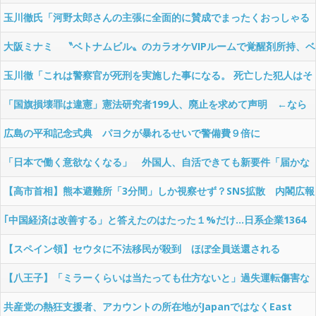
玉川徹氏「河野太郎さんの主張に全面的に賛成でまったくおっしゃる
通りです。消費税減税はやめろ」
大阪ミナミ 〝ベトナムビル〟のカラオケVIPルームで覚醒剤所持、ベ
トナム国籍8人逮捕
玉川徹「これは警察官が死刑を実施した事になる。 死亡した犯人はそ
れほどの罪だったのか？」
「国旗損壊罪は違憲」憲法研究者199人、廃止を求めて声明 ←なら
国旗破損して逮捕されて裁判すれば
広島の平和記念式典 パヨクが暴れるせいで警備費９倍に
「日本で働く意欲なくなる」 外国人、自活できても新要件「届かな
い」…永住許可厳格化で「日本離れ」か
【高市首相】熊本避難所「3分間」しか視察せず？SNS拡散 内閣広報
官「51分間」だと否定
｢中国経済は改善する」と答えたのはたった１%だけ…日系企業1364
社が吐露「中国ビジネスはもう大変」
【スペイン領】セウタに不法移民が殺到 ほぼ全員送還される
【八王子】「ミラーくらいは当たっても仕方ないと」過失運転傷害な
どの疑いで韓国籍の宋竜巳容疑者を再逮捕 男女6人負傷 警視庁
共産党の熱狂支援者、アカウントの所在地がJapanではなくEast