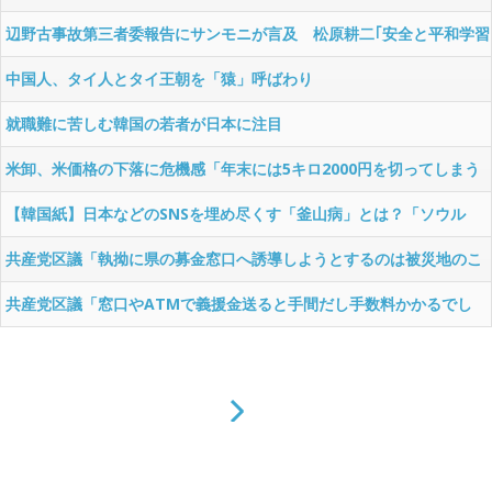
辺野古事故第三者委報告にサンモニが言及 松原耕二｢安全と平和学習
は切り離せ｣
中国人、タイ人とタイ王朝を「猿」呼ばわり
就職難に苦しむ韓国の若者が日本に注目
米卸、米価格の下落に危機感「年末には5キロ2000円を切ってしまう
のでは」
【韓国紙】日本などのSNSを埋め尽くす「釜山病」とは？「ソウル
病」に続く新ワード！
共産党区議「執拗に県の募金窓口へ誘導しようとするのは被災地のこ
とを考えてのこととは思えない」
共産党区議「窓口やATMで義援金送ると手間だし手数料かかるでし
ょ？ぜひ街頭の共産党の募金に！」