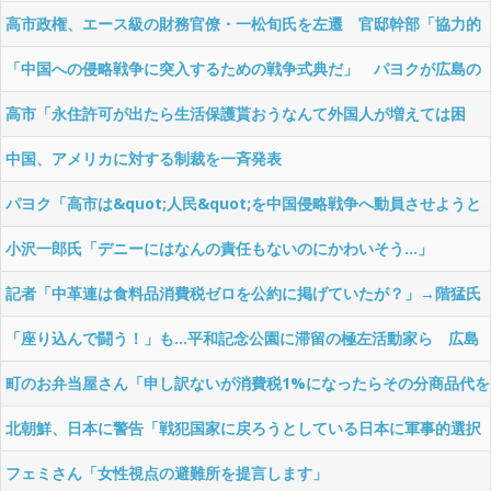
教育は「存在意義」
高市政権、エース級の財務官僚・一松旬氏を左遷 官邸幹部「協力的
でなかったから」
「中国への侵略戦争に突入するための戦争式典だ」 パヨクが広島の
平和記念式典に反対する理由が判明
高市「永住許可が出たら生活保護貰おうなんて外国人が増えては困
る。日本人以上の水準のみ許可」
中国、アメリカに対する制裁を一斉発表
パヨク「高市は&quot;人民&quot;を中国侵略戦争へ動員させようと
しています」
小沢一郎氏「デニーにはなんの責任もないのにかわいそう…」
記者「中革連は食料品消費税ゼロを公約に掲げていたが？」→階猛氏
「それは財源確保という条件付き」
「座り込んで闘う！」も…平和記念公園に滞留の極左活動家ら 広島
県警が全員排除
町のお弁当屋さん「申し訳ないが消費税1%になったらその分商品代を
値上げするわ」
北朝鮮、日本に警告「戦犯国家に戻ろうとしている日本に軍事的選択
肢を検討」
フェミさん「女性視点の避難所を提言します」