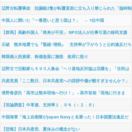
Asiaな件
辺野古転覆事故 抗議船2隻が転覆直前に立ち入り禁じられた「臨時制
限区域」に侵入していた・・・
中国人に聞いた「一番悪いと思う国は？」 → 1位中国
【群馬】高齢外国人「将来が不安」 NPO法人が仕事引退の移民支援
石破 熊本地震でも『緊縮･増税』 支持率が下がろうと公約違反だろ
うと増税を！
韓国個人投資家、株価急落に激怒 政府に怒り
辺野古で活動家ら５９０人集会「ヘリ基地反対協は活躍を」「住民は
間違っている」「琉球独立」「琉球複国」
共産党員「ここ数日、日本共産党への誹謗中傷が酷すぎませんか？」
境野春彦氏「高市は熊本現地へ行け！」→高市首相「現地に行きま
す」→境野氏「行くんじゃねぇ！」
【世論調査】中革連、支持率１．９％（－２．６）
中国海軍「海上自衛隊がJapan Navyと名乗った！日本国憲法違反だ
ぞ！」
【悲報】日本共産党、夏休みの概念がない