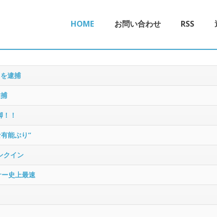
HOME
お問い合わせ
RSS
男を逮捕
逮捕
脚！！
な有能ぶり”
ンクイン
サー史上最速