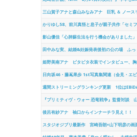
三山賀子アナと森山みなみアナ 巨乳 ＆ ノース
かりゆし58、前川真悟と息子が親子共作「セミ
影山優佳「心肺蘇生法を行う機会がありました」
田中みな実、結婚&妊娠発表後初の公の場 ふっ
姫野美南アナ ピタピタ衣装でインタビュー、胸
日向坂46・藤嶌果歩 1st写真集関連（会見・エ
週間ストリーミングランキング更新 1位はEBiD
『プリミティヴ・ウォー 恐竜戦争』監督対談 
後呂有紗アナ 袖口からインナーチラ見え！！
スタジオジブリ最新作 宮崎吾朗×山下明彦の画