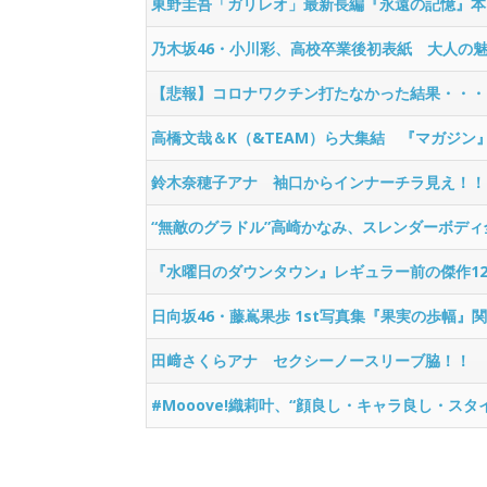
東野圭吾「ガリレオ」最新長編『永遠の記憶』本
乃木坂46・小川彩、高校卒業後初表紙 大人の
【悲報】コロナワクチン打たなかった結果・・・
高橋文哉＆K（&TEAM）ら大集結 『マガジン
鈴木奈穂子アナ 袖口からインナーチラ見え！！【
“無敵のグラドル”高崎かなみ、スレンダーボディ
『水曜日のダウンタウン』レギュラー前の傑作12
日向坂46・藤嶌果歩 1st写真集『果実の歩幅』
田﨑さくらアナ セクシーノースリーブ脇！！
#Mooove!織莉叶、“顔良し・キャラ良し・スタ