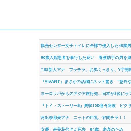
観光センター女子トイレに全裸で侵入した49歳
90歳入院患者を暴行した疑い 看護助手の男を
TBS新人アナ ブラチラ、お尻くっきり、Y字開
『VIVANT』まさかの活躍にネット驚き “意外
ヨーロッパからのアジア旅行先、日本が3位にラ
『トイ・ストーリー5』興収100億円突破 ピク
河出奈都美アナ ニットの巨乳、谷間チラ！！
女優・寿美花代さん死去 94歳、老衰のため