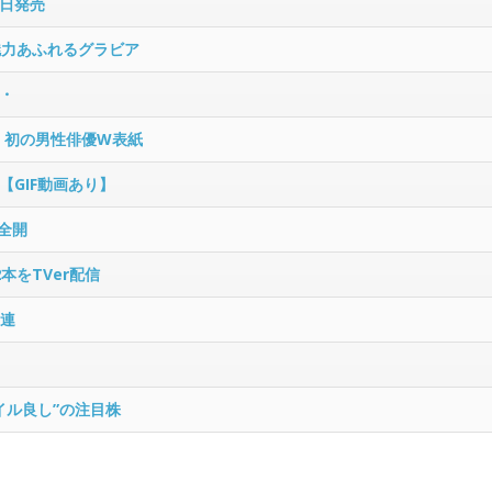
日発売
魅力あふれるグラビア
・
』初の男性俳優W表紙
GIF動画あり】
全開
本をTVer配信
関連
イル良し”の注目株