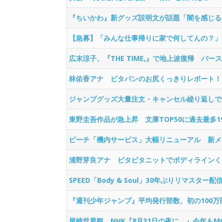
『ちいかわ』新グッズ説明文が話題「闇を感じる
【急募】「みんな仕事帰りに家で何してんの？」
広末涼子、『THE TIME,』で地上波復帰 バー
林佑香アナ ピタパンのお尻くっきりレポート！
ジャンプグッズ大量注文・キャンセル繰り返しで
東野圭吾作品が急上昇 文庫TOP50に過去最多1
ピーチ「機内サービス」大幅リニューアル 新メ
浦野芽良アナ ピタピタニットでボディラインく
SPEED「Body & Soul」30年ぶりリマスタ
『週刊少年ジャンプ』平均発行部数、初の100万
尾崎世界観、NHK『8月31日の夜に。』今年もM