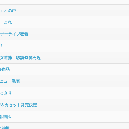
」との声
←これ・・・・
スデーライブ密着
！
女逮捕 総額43億円超
9作品
ニュー発表
っきり！！
ー配信＆カセット発売決定
部割れ
C続投