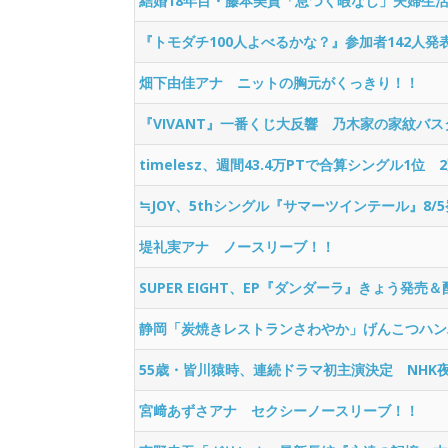
結婚18年目・藤本美貴「息つく暇なし」夫婦生
『トモダチ100人よべるかな？』参加者142人発
畑下由佳アナ ニットの胸元がくっきり！！
『VIVANT』一番くじ大反響 乃木家の家紋バ
timelesz、週間43.4万PTで合算シングル1位 
≒JOY、5thシングル『サマーツインテール』8/
堤礼実アナ ノースリーブ！！
SUPER EIGHT、EP『ダンダーラ』きょう発売
静岡「炭焼きレストランさわやか」げんこつハン
55歳・皆川猿時、連続ドラマ初主演決定 NHK
宮﨑あずさアナ セクシーノースリーブ！！