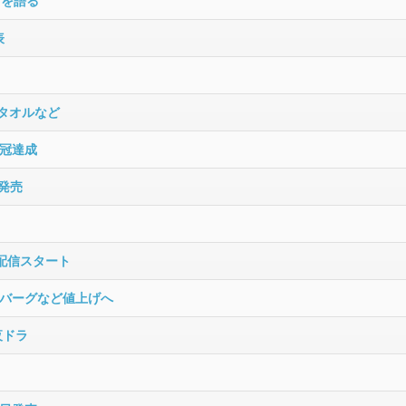
活を語る
表
スタオルなど
2冠達成
5発売
＆配信スタート
バーグなど値上げへ
夜ドラ